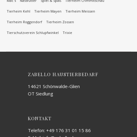
Mac´s
Nassfutter
Spiel & Spaß
Tierheim Crimmitschau
Tierheim Kehl
Tierheim Mayen
Tierheim Meissen
Tierheim Roggendorf
Tierheim Zossen
Tierschutzverein Schlupfwinkel
Trixie
ZABELLO HAUSTIERBEDARF
14621 Schönwalde-Glien
OT Siedlung
KONTAKT
Telefon: +49 176 31 01 15 86