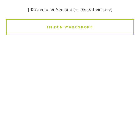
| Kostenloser Versand (mit Gutscheincode)
IN DEN WARENKORB
Dieses Produkt weist mehrere Varianten auf. Die Optionen k