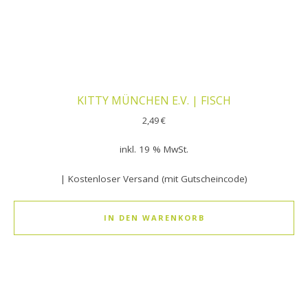
KITTY MÜNCHEN E.V. | FISCH
2,49
€
inkl. 19 % MwSt.
| Kostenloser Versand (mit Gutscheincode)
IN DEN WARENKORB
Dieses Produkt weist mehrere Varianten auf. Die Optionen k