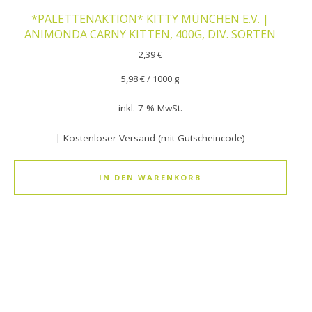
*PALETTENAKTION* KITTY MÜNCHEN E.V. |
ANIMONDA CARNY KITTEN, 400G, DIV. SORTEN
2,39
€
5,98
€
/
1000
g
inkl. 7 % MwSt.
| Kostenloser Versand (mit Gutscheincode)
IN DEN WARENKORB