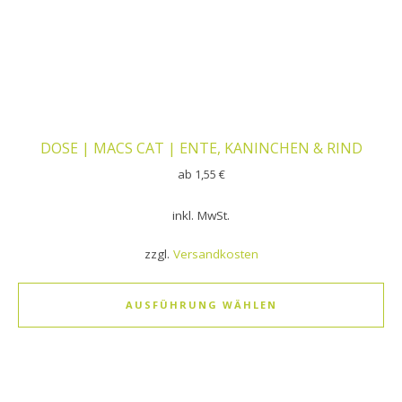
DOSE | MACS CAT | ENTE, KANINCHEN & RIND
ab
1,55
€
inkl. MwSt.
zzgl.
Versandkosten
AUSFÜHRUNG WÄHLEN
Dieses Produkt weist mehrere Varianten auf. Die Optionen k