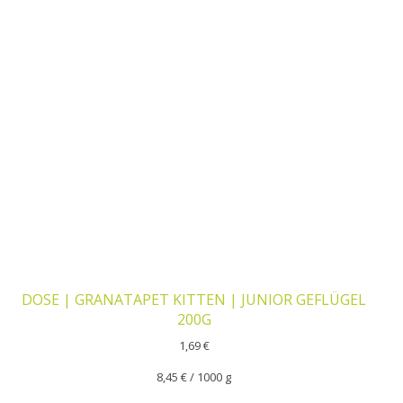
DOSE | GRANATAPET KITTEN | JUNIOR GEFLÜGEL
200G
1,69
€
8,45
€
/
1000
g