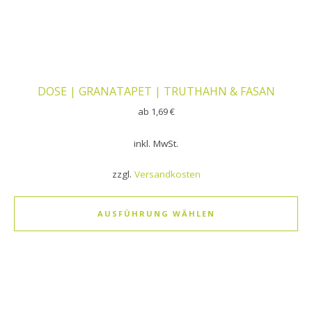
DOSE | GRANATAPET | TRUTHAHN & FASAN
ab
1,69
€
inkl. MwSt.
zzgl.
Versandkosten
AUSFÜHRUNG WÄHLEN
Dieses Produkt weist mehrere Varianten auf. Die Optionen k