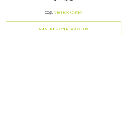
zzgl.
Versandkosten
AUSFÜHRUNG WÄHLEN
Dieses Produkt weist mehrere Varianten auf. Die Optionen k