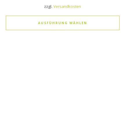
zzgl.
Versandkosten
AUSFÜHRUNG WÄHLEN
Dieses Produkt weist mehrere Varianten auf. Die Optionen k