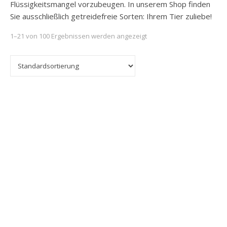
Flüssigkeitsmangel vorzubeugen. In unserem Shop finden
Sie ausschließlich getreidefreie Sorten: Ihrem Tier zuliebe!
1–21 von 100 Ergebnissen werden angezeigt
Dieses Produkt weist mehrere Varianten auf. Die Optionen k