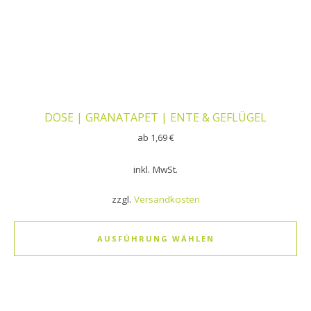
DOSE | GRANATAPET | ENTE & GEFLÜGEL
ab
1,69
€
inkl. MwSt.
zzgl.
Versandkosten
AUSFÜHRUNG WÄHLEN
Dieses Produkt weist mehrere Varianten auf. Die Optionen k