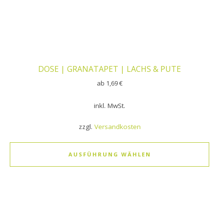
DOSE | GRANATAPET | LACHS & PUTE
ab
1,69
€
inkl. MwSt.
zzgl.
Versandkosten
AUSFÜHRUNG WÄHLEN
Dieses Produkt weist mehrere Varianten auf. Die Optionen k