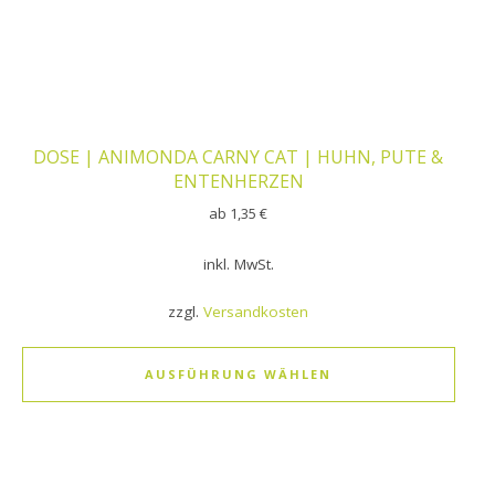
DOSE | ANIMONDA CARNY CAT | HUHN, PUTE &
ENTENHERZEN
ab
1,35
€
inkl. MwSt.
zzgl.
Versandkosten
AUSFÜHRUNG WÄHLEN
Dieses Produkt weist mehrere Varianten auf. Die Optionen k