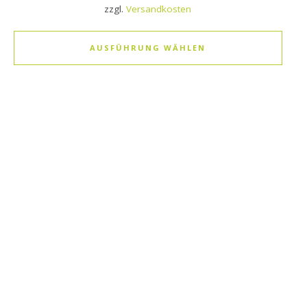
zzgl.
Versandkosten
AUSFÜHRUNG WÄHLEN
Dieses Produkt weist mehrere Varianten auf. Die Optionen k