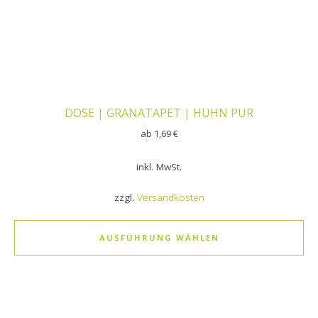
DOSE | GRANATAPET | HUHN PUR
ab
1,69
€
inkl. MwSt.
zzgl.
Versandkosten
AUSFÜHRUNG WÄHLEN
Dieses Produkt weist mehrere Varianten auf. Die Optionen k