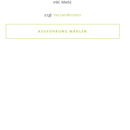
inkl. MwSt.
zzgl.
Versandkosten
AUSFÜHRUNG WÄHLEN
Dieses Produkt weist mehrere Varianten auf. Die Optionen k