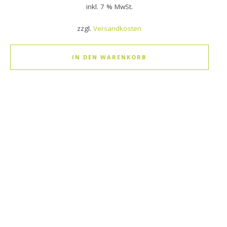
inkl. 7 % MwSt.
zzgl.
Versandkosten
IN DEN WARENKORB
Dieses Produkt weist mehrere Varianten auf. Die Optionen k