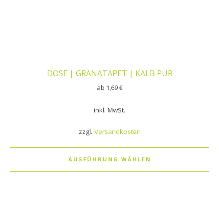
DOSE | GRANATAPET | KALB PUR
ab
1,69
€
inkl. MwSt.
zzgl.
Versandkosten
AUSFÜHRUNG WÄHLEN
Dieses Produkt weist mehrere Varianten auf. Die Optionen k