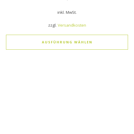
inkl. MwSt.
zzgl.
Versandkosten
AUSFÜHRUNG WÄHLEN
Dieses Produkt weist mehrere Varianten auf. Die Optionen k