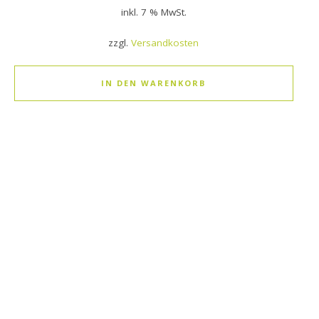
inkl. 7 % MwSt.
zzgl.
Versandkosten
IN DEN WARENKORB
Dieses Produkt weist mehrere Varianten auf. Die Optionen k