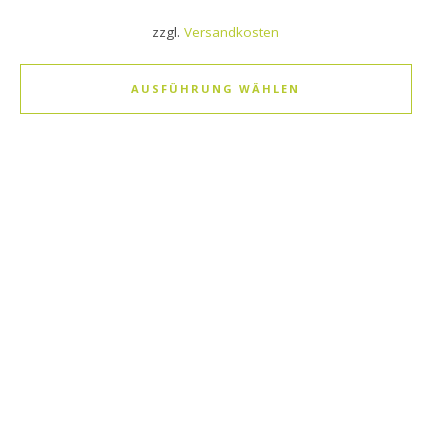
zzgl.
Versandkosten
AUSFÜHRUNG WÄHLEN
Dieses Produkt weist mehrere Varianten auf. Die Optionen k