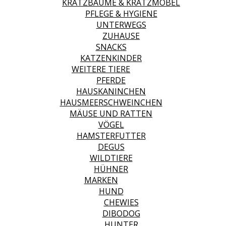
KRATZBÄUME & KRATZMÖBEL
PFLEGE & HYGIENE
UNTERWEGS
ZUHAUSE
SNACKS
KATZENKINDER
WEITERE TIERE
PFERDE
HAUSKANINCHEN
HAUSMEERSCHWEINCHEN
MÄUSE UND RATTEN
VÖGEL
HAMSTERFUTTER
DEGUS
WILDTIERE
HÜHNER
MARKEN
HUND
CHEWIES
DIBODOG
HUNTER