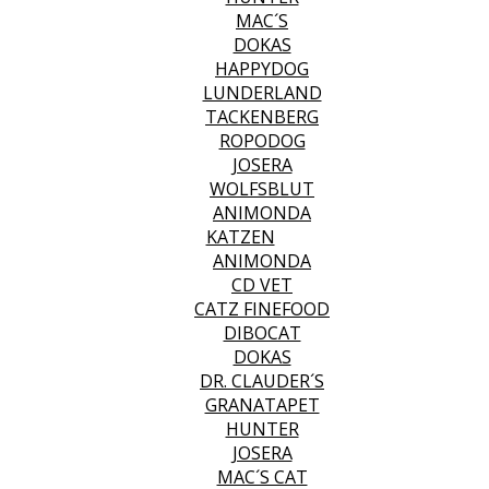
MAC´S
DOKAS
HAPPYDOG
LUNDERLAND
TACKENBERG
ROPODOG
JOSERA
WOLFSBLUT
ANIMONDA
KATZEN
ANIMONDA
CD VET
CATZ FINEFOOD
DIBOCAT
DOKAS
DR. CLAUDER´S
GRANATAPET
HUNTER
JOSERA
MAC´S CAT