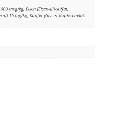
0 mcg/kg, Eisen (Eisen-(II)-sulfat,
id) 16 mg/kg, Kupfer (Glycin-Kupferchelat,
 der Produktseite gewählt werden