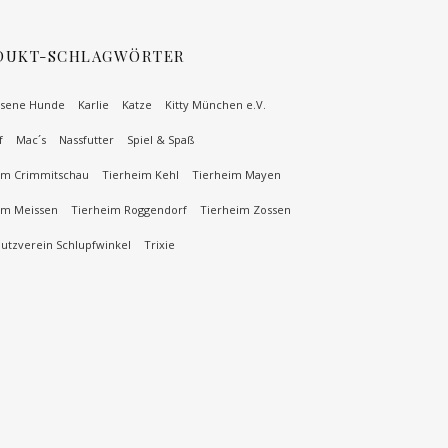
DUKT-SCHLAGWÖRTER
sene Hunde
Karlie
Katze
Kitty München e.V.
f
Mac´s
Nassfutter
Spiel & Spaß
im Crimmitschau
Tierheim Kehl
Tierheim Mayen
im Meissen
Tierheim Roggendorf
Tierheim Zossen
hutzverein Schlupfwinkel
Trixie