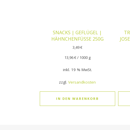
SNACKS | GEFLÜGEL |
TR
HÄHNCHENFÜSSE 250G
JOS
3,49
€
13,96
€
/
1000
g
inkl. 19 % MwSt.
zzgl.
Versandkosten
IN DEN WARENKORB