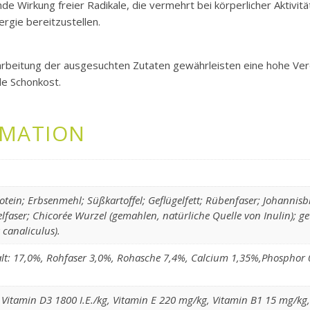
e Wirkung freier Radikale, die vermehrt bei körperlicher Aktivitä
ergie bereitzustellen.
rbeitung der ausgesuchten Zutaten gewährleisten eine hohe Verda
e Schonkost.
RMATION
otein; Erbsenmehl; Süßkartoffel; Geflügelfett; Rübenfaser; Johannisb
felfaser; Chicorée Wurzel (gemahlen, natürliche Quelle von Inulin); g
canaliculus).
halt: 17,0%, Rohfaser 3,0%, Rohasche 7,4%, Calcium 1,35%,Phosphor
, Vitamin D3 1800 I.E./kg, Vitamin E 220 mg/kg, Vitamin B1 15 mg/k