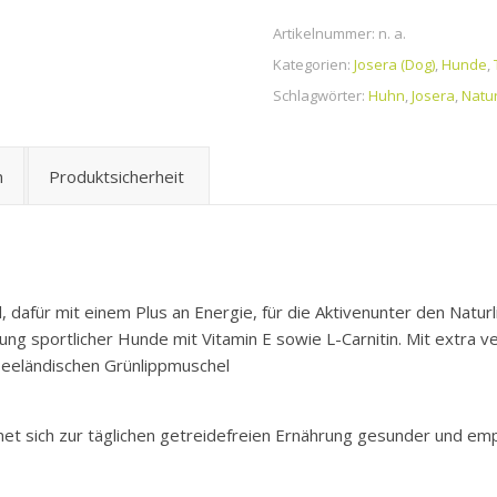
Artikelnummer:
n. a.
Kategorien:
Josera (Dog)
,
Hunde
,
Schlagwörter:
Huhn
,
Josera
,
Natur
n
Produktsicherheit
, dafür mit einem Plus an Energie, für die Aktivenunter den Natur
ung sportlicher Hunde mit Vitamin E sowie L-Carnitin. Mit extra v
seeländischen Grünlippmuschel
net sich zur täglichen getreidefreien Ernährung gesunder und emp