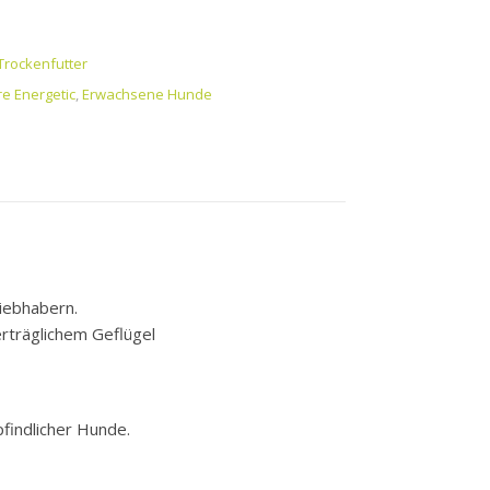
Trockenfutter
e Energetic
,
Erwachsene Hunde
liebhabern.
erträglichem Geflügel
findlicher Hunde.