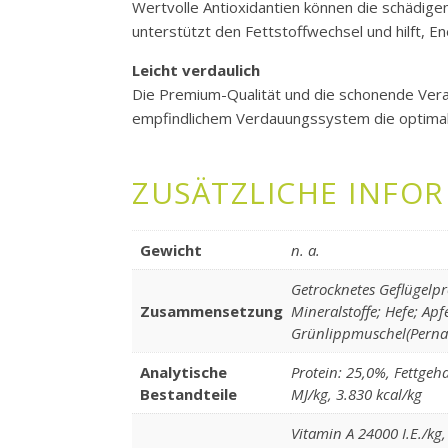
Wertvolle Antioxidantien können die schädigend
unterstützt den Fettstoffwechsel und hilft, En
Leicht verdaulich
Die Premium-Qualität und die schonende Vera
empfindlichem Verdauungssystem die optimal
ZUSÄTZLICHE INFO
Gewicht
n. a.
Getrocknetes Geflügelpr
Zusammensetzung
Mineralstoffe; Hefe; Ap
Grünlippmuschel(Perna 
Analytische
Protein: 25,0%, Fettge
Bestandteile
MJ/kg, 3.830 kcal/kg
Vitamin A 24000 I.E./kg