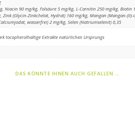
g
 Niacin 90 mg/kg, Folsäure 5 mg/kg, L-Carnitin 250 mg/kg, Biotin 100
Zink (Glycin-Zinkchelat, Hydrat) 160 mg/kg, Mangan (Mangan-(II)-ox
Calciumjodat, wasserfrei) 2 mg/kg, Selen (Natriumselenit) 0,35
tark tocopherolhaltige Extrakte natürlichen Ursprungs
DAS KÖNNTE IHNEN AUCH GEFALLEN …
s Produkt weist mehrere Varianten auf. Die Optionen können auf