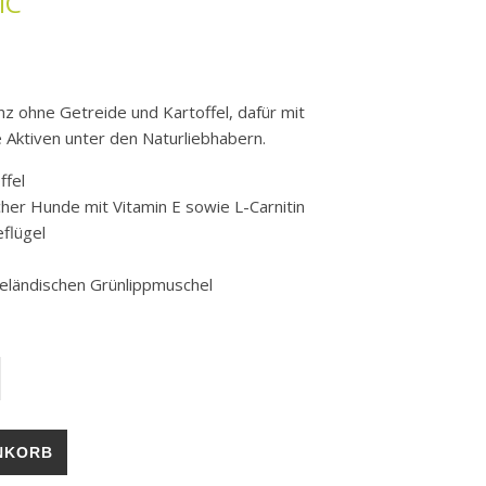
IC
nz ohne Getreide und Kartoffel, dafür mit
e Aktiven unter den Naturliebhabern.
ffel
cher Hunde mit Vitamin E sowie L-Carnitin
flügel
eländischen Grünlippmuschel
ERA | Nature Energetic Menge
NKORB