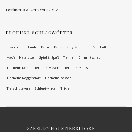
Berliner Katzenschutz e.V.
PRODUKT-SCHLAGWÖRTER
Erwachsene Hunde
Karlie
Katze
Kitty München e.V.
Lottihof
Mac´s
Nassfutter
Spiel & Spaß
Tierheim Crimmitschau
Tierheim Kehl
Tierheim Mayen
Tierheim Meissen
Tierheim Roggendorf
Tierheim Zossen
Tierschutzverein Schlupfwinkel
Trixie
ZABELLO HAUSTIERBEDARF