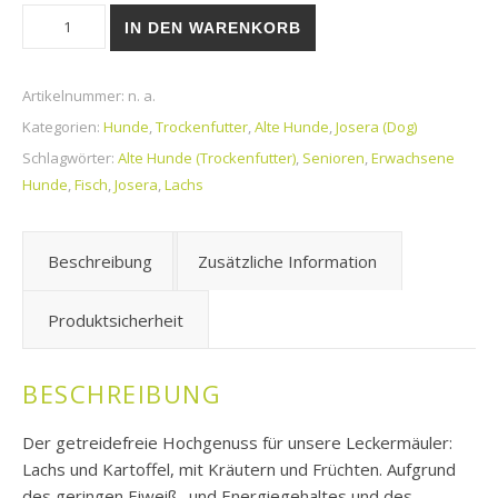
Trockenfutter | Adult | JOSERA | Lachs mit Kartoffel Menge
IN DEN WARENKORB
Artikelnummer:
n. a.
Kategorien:
Hunde
,
Trockenfutter
,
Alte Hunde
,
Josera (Dog)
Schlagwörter:
Alte Hunde (Trockenfutter)
,
Senioren
,
Erwachsene
Hunde
,
Fisch
,
Josera
,
Lachs
Beschreibung
Zusätzliche Information
Produktsicherheit
BESCHREIBUNG
Der getreidefreie Hochgenuss für unsere Leckermäuler:
Lachs und Kartoffel, mit Kräutern und Früchten. Aufgrund
des geringen Eiweiß- und Energiegehaltes und des