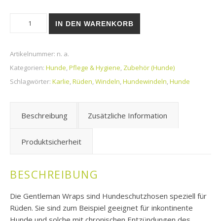
Gentleman Wraps Plus Menge
IN DEN WARENKORB
Artikelnummer:
n. a.
Kategorien:
Hunde
,
Pflege & Hygiene
,
Zubehör (Hunde)
Schlagwörter:
Karlie
,
Rüden
,
Windeln
,
Hundewindeln
,
Hunde
Beschreibung
Zusätzliche Information
Produktsicherheit
BESCHREIBUNG
Die Gentleman Wraps sind Hundeschutzhosen speziell für
Rüden. Sie sind zum Beispiel geeignet für inkontinente
Hunde und solche mit chronischen Entzündungen des