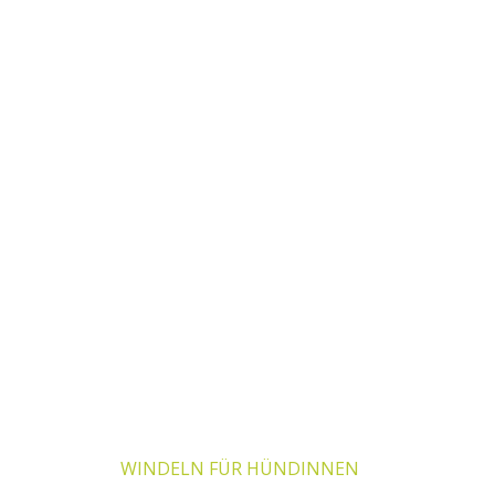
Dieses Produkt weist mehrere Varianten auf. Die Optionen k
WINDELN FÜR HÜNDINNEN