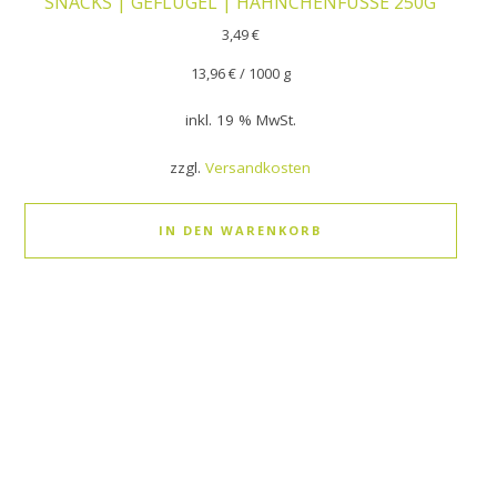
SNACKS | GEFLÜGEL | HÄHNCHENFÜSSE 250G
3,49
€
13,96
€
/
1000
g
inkl. 19 % MwSt.
zzgl.
Versandkosten
IN DEN WARENKORB
Dieses Produkt weist mehrere Varianten auf. Die Optionen k