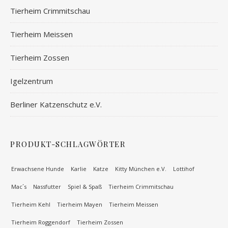
Tierheim Crimmitschau
Tierheim Meissen
Tierheim Zossen
Igelzentrum
Berliner Katzenschutz e.V.
PRODUKT-SCHLAGWÖRTER
Erwachsene Hunde
Karlie
Katze
Kitty München e.V.
Lottihof
Mac´s
Nassfutter
Spiel & Spaß
Tierheim Crimmitschau
Tierheim Kehl
Tierheim Mayen
Tierheim Meissen
Tierheim Roggendorf
Tierheim Zossen