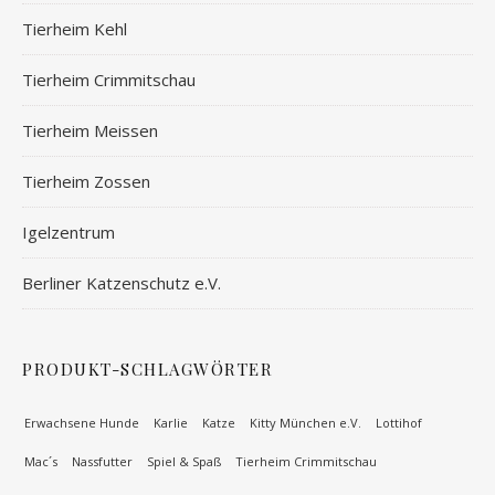
Tierheim Kehl
Tierheim Crimmitschau
Tierheim Meissen
Tierheim Zossen
Igelzentrum
Berliner Katzenschutz e.V.
PRODUKT-SCHLAGWÖRTER
Erwachsene Hunde
Karlie
Katze
Kitty München e.V.
Lottihof
Mac´s
Nassfutter
Spiel & Spaß
Tierheim Crimmitschau