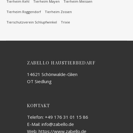
Tierheim Kehl
Tierheim Mayen
Tierheim Meissen
Tierheim Roggendorf
Tierheim Zossen
Tierschutzverein Schlupfwinkel
Trixie
ZABELLO HAUSTIERBEDARF
14621 Schönwalde-Glien
OT Siedlung
KONTAKT
Telefon: +49 176 31 01 15 86
E-Mail: info@zabello.de
Web: https://www.zabello.de