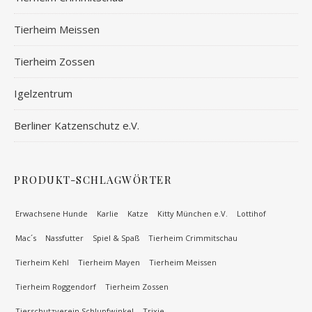
Tierheim Meissen
Tierheim Zossen
Igelzentrum
Berliner Katzenschutz e.V.
PRODUKT-SCHLAGWÖRTER
Erwachsene Hunde
Karlie
Katze
Kitty München e.V.
Lottihof
Mac´s
Nassfutter
Spiel & Spaß
Tierheim Crimmitschau
Tierheim Kehl
Tierheim Mayen
Tierheim Meissen
Tierheim Roggendorf
Tierheim Zossen
Tierschutzverein Schlupfwinkel
Trixie