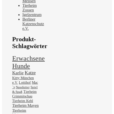
Meissen
Tierheim
Zossen
Igelzentrum
Berliner
Katzenschutz
e.V.
Produkt-
Schlagwörter
Erwachsene
Hunde
Katze
Karlie
Kitty München
Mac
e.V.
Lottihof
´s
Nassfutter
Spiel
& Spaß
Tierheim
Crimmitschau
Tierheim Kehl
Tierheim Mayen
Tierheim