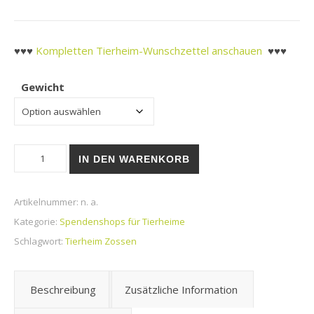
♥♥♥
Kompletten Tierheim-Wunschzettel anschauen
♥♥♥
Gewicht
Tierheim Zossen | Granatapet Ente & Geflügel Menge
IN DEN WARENKORB
Artikelnummer:
n. a.
Kategorie:
Spendenshops für Tierheime
Schlagwort:
Tierheim Zossen
Beschreibung
Zusätzliche Information