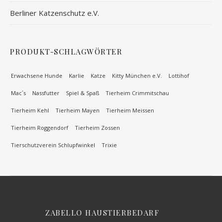
Berliner Katzenschutz e.V.
PRODUKT-SCHLAGWÖRTER
Erwachsene Hunde
Karlie
Katze
Kitty München e.V.
Lottihof
Mac´s
Nassfutter
Spiel & Spaß
Tierheim Crimmitschau
Tierheim Kehl
Tierheim Mayen
Tierheim Meissen
Tierheim Roggendorf
Tierheim Zossen
Tierschutzverein Schlupfwinkel
Trixie
ZABELLO HAUSTIERBEDARF