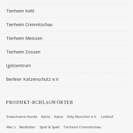
Tierheim Kehl
Tierheim Crimmitschau
Tierheim Meissen
Tierheim Zossen
Igelzentrum
Berliner Katzenschutz e.V.
PRODUKT-SCHLAGWÖRTER
Erwachsene Hunde
Karlie
Katze
Kitty München e.V.
Lottihof
Mac´s
Nassfutter
Spiel & Spaß
Tierheim Crimmitschau