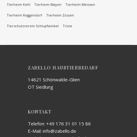
Tierheim Kehl
Tierheim Mayen
Tierheim Meissen
Tierheim Roggendorf
Tierheim Zossen
Tierschutzverein Schlupfwinkel
Trixie
ZABELLO HAUSTIERBEDARF
14621 Schönwalde-Glien
OT Siedlung
KONTAKT
Telefon: +49 176 31 01 15 86
E-Mail: info@zabello.de