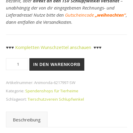
bezahlt, aber
direkt an den TSV Schlupfwinkel versandt
–
unabhängig der von dir eingegebenen Rechnungs- und
Lieferadresse! Nutze bitte den
Gutscheincode
„weihnachten“
,
dann entfallen die Versandkosten.
♥♥♥
Kompletten Wunschzettel anschauen
♥♥♥
TSV Schlupfwinkel | Animonda vom Feinsten Kitten Rind Pate
IN DEN WARENKORB
Artikelnummer:
Animonda-6217997-SW
Kategorie:
Spendenshops für Tierheime
Schlagwort:
Tierschutzverein Schlupfwinkel
Beschreibung