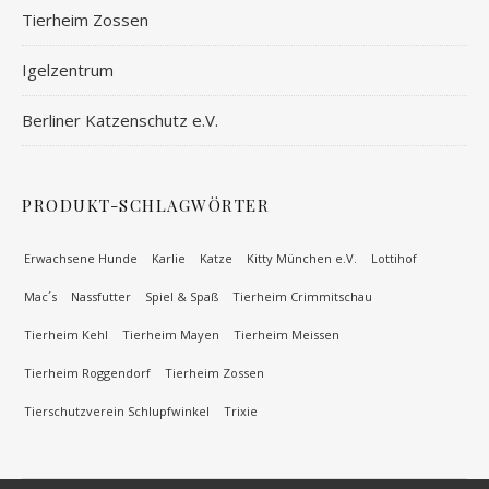
Tierheim Zossen
Igelzentrum
Berliner Katzenschutz e.V.
PRODUKT-SCHLAGWÖRTER
Erwachsene Hunde
Karlie
Katze
Kitty München e.V.
Lottihof
Mac´s
Nassfutter
Spiel & Spaß
Tierheim Crimmitschau
Tierheim Kehl
Tierheim Mayen
Tierheim Meissen
Tierheim Roggendorf
Tierheim Zossen
Tierschutzverein Schlupfwinkel
Trixie