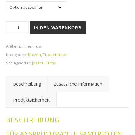
Trockenfutter | Josera | Culinesse Menge
IN DEN WARENKORB
Artikelnummer:
n. a.
Kategorien:
Katzen
,
Trockenfutter
Schlagwörter:
Josera
,
Lachs
Beschreibung
Zusätzliche Information
Produktsicherheit
BESCHREIBUNG
FÜR ANSPRUCHSVOLLE SAMTPFOTEN