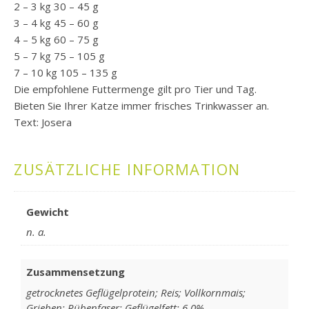
2 – 3 kg 30 – 45 g
3 – 4 kg 45 – 60 g
4 – 5 kg 60 – 75 g
5 – 7 kg 75 – 105 g
7 – 10 kg 105 – 135 g
Die empfohlene Futtermenge gilt pro Tier und Tag.
Bieten Sie Ihrer Katze immer frisches Trinkwasser an.
Text: Josera
ZUSÄTZLICHE INFORMATION
Gewicht
n. a.
Zusammensetzung
getrocknetes Geflügelprotein; Reis; Vollkornmais;
Grieben; Rübenfaser; Geflügelfett; 6,0%