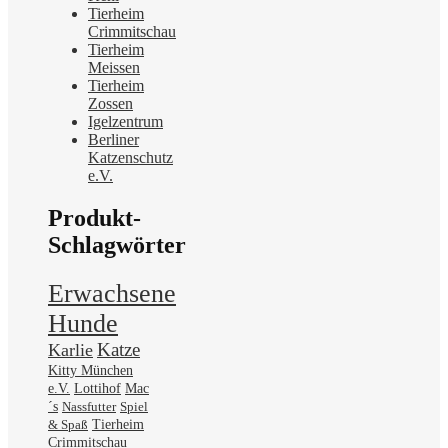
Tierheim
Crimmitschau
Tierheim
Meissen
Tierheim
Zossen
Igelzentrum
Berliner
Katzenschutz
e.V.
Produkt-
Schlagwörter
Erwachsene
Hunde
Katze
Karlie
Kitty München
Mac
e.V.
Lottihof
´s
Nassfutter
Spiel
& Spaß
Tierheim
Crimmitschau