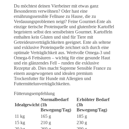
Du möchtest deinen Vierbeiner mit etwas ganz
Besonderem verwöhnen? Oder hast eine
ernährungssensible Fellnase zu Hause, die zu
Verdauungsproblemen neigt? Feine Gourmet-Ente als
einzige tierische Proteinquelle und glutenfreie Kartoffel
begeistern selbst den sensibelsten Gourmet. Kartoffeln
enthalten kein Gluten und sind für Tiere mit
Getreideunverträglichkeiten geeignet. Ente als seltene
und exklusive Proteinquelle zeichnet sich durch eine
optimale Verträglichkeit aus. Wertvolle Omega-3 und
Omega-6 Fettsäuren – wichtig für eine gesunde Haut
und ein glänzendes Fell – runden die exklusive
Rezeptur ab. Dies macht Supreme Sensible France zu
einem ausgewogenen und idealen premium
Trockenfutter für Hunde mit Allergien und
Futtermittelunverträglichkeiten.
Fütterungsempfehlung
Normalbedarf
Erhöhter Bedarf
Idealgewicht
(1h
(3h
Bewegung/Tag)
Bewegung/Tag)
11 kg
165 g
185 g
15 kg
210 g
230 g
20 kg
260 g
290 g