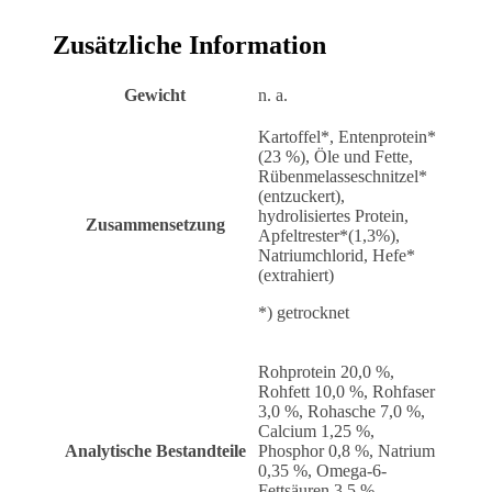
Zusätzliche Information
Gewicht
n. a.
Kartoffel*, Entenprotein*
(23 %), Öle und Fette,
Rübenmelasseschnitzel*
(entzuckert),
hydrolisiertes Protein,
Zusammensetzung
Apfeltrester*(1,3%),
Natriumchlorid, Hefe*
(extrahiert)
*) getrocknet
Rohprotein 20,0 %,
Rohfett 10,0 %, Rohfaser
3,0 %, Rohasche 7,0 %,
Calcium 1,25 %,
Analytische Bestandteile
Phosphor 0,8 %, Natrium
0,35 %, Omega-6-
Fettsäuren 3,5 %,