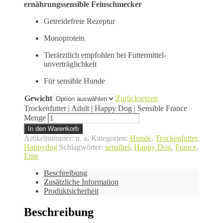
ernährungssensible Feinschmecker
Getreidefreie Rezeptur
Monoprotein
Tierärztlich empfohlen bei Futtermittel-
unverträglichkeit
Für sensible Hunde
Gewicht
Zurücksetzen
Trockenfutter | Adult | Happy Dog | Sensible France
Menge
In den Warenkorb
Artikelnummer:
n. a.
Kategorien:
Hunde
,
Trockenfutter
,
Happydog
Schlagwörter:
sensibel
,
Happy Dog
,
France
,
Ente
Beschreibung
Zusätzliche Information
Produktsicherheit
Beschreibung