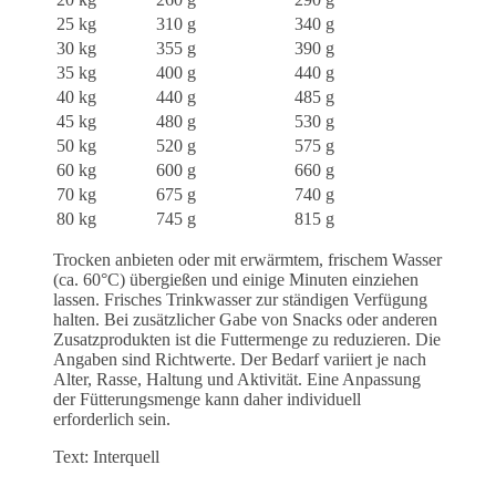
25 kg
310 g
340 g
30 kg
355 g
390 g
35 kg
400 g
440 g
40 kg
440 g
485 g
45 kg
480 g
530 g
50 kg
520 g
575 g
60 kg
600 g
660 g
70 kg
675 g
740 g
80 kg
745 g
815 g
Trocken anbieten oder mit erwärmtem, frischem Wasser
(ca. 60°C) übergießen und einige Minuten einziehen
lassen. Frisches Trinkwasser zur ständigen Verfügung
halten. Bei zusätzlicher Gabe von Snacks oder anderen
Zusatzprodukten ist die Futtermenge zu reduzieren. Die
Angaben sind Richtwerte. Der Bedarf variiert je nach
Alter, Rasse, Haltung und Aktivität. Eine Anpassung
der Fütterungsmenge kann daher individuell
erforderlich sein.
Text: Interquell