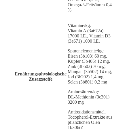
Omega-3-Fettsäuren 0,4
%
Vitamine/kg:
Vitamin A (3a672a)
17000 I.E., Vitamin D3
(3a671) 1000 I.E.
Spurenelemente/kg:
Eisen (3b103) 60 mg,
Kupfer (3b405) 12 mg,
Zink (3b603) 70 mg,
Mangan (3b502) 14 mg,
Ernährungsphysiologische
Jod (3b202) 1,4 mg,
Zusatzstoffe
Selen (3b801) 0,2 mg
Aminosäuren/kg:
DL-Methionin (3c301)
3200 mg
Antioxidationsmittel,
Tocopherol-Extrakte aus
pflanzlichen Ölen
1b306(i)