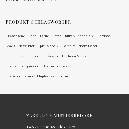
PRODUKT-SCHLAGWÖRTER
Erwachsene Hunde
Karlie
Katze
Kitty München e.V.
Lottihof
Mac´s
Nassfutter
Spiel & Spaß
Tierheim Crimmitschau
Tierheim Kehl
Tierheim Mayen
Tierheim Meissen
Tierheim Roggendorf
Tierheim Zossen
Tierschutzverein Schlupfwinkel
Trixie
ZABELLO HAUSTIERBEDARF
14621 Schönwalde-Glien