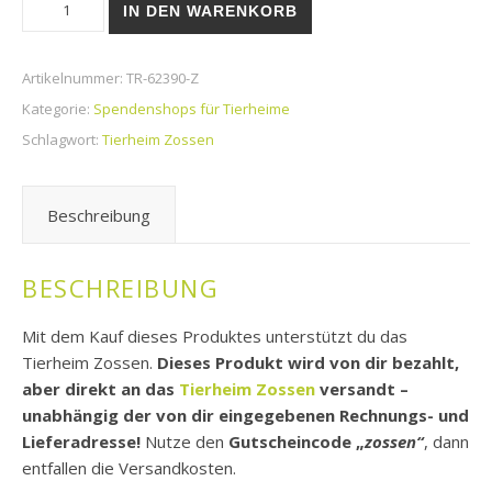
Tierheim Zossen | Kleintierhaus für große Kaninchen Menge
IN DEN WARENKORB
Artikelnummer:
TR-62390-Z
Kategorie:
Spendenshops für Tierheime
Schlagwort:
Tierheim Zossen
Beschreibung
BESCHREIBUNG
Mit dem Kauf dieses Produktes unterstützt du das
Tierheim Zossen.
Dieses Produkt wird von dir bezahlt,
aber direkt an das
Tierheim Zossen
versandt –
unabhängig der von dir eingegebenen Rechnungs- und
Lieferadresse!
Nutze den
Gutscheincode „
zossen“
, dann
entfallen die Versandkosten.