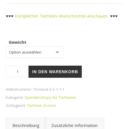
♥♥♥
Kompletten Tierheim-Wunschzettel anschauen
♥♥♥
Gewicht
Tierheim Zossen | Mac´s Dog Mono frisches Pferd Menge
IN DEN WARENKORB
Artikelnummer:
TA-Hand-Z-2-1-1-1
Kategorie:
Spendenshops für Tierheime
Schlagwort:
Tierheim Zossen
Beschreibung
Zusätzliche Information