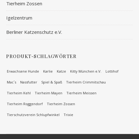
Tierheim Zossen
Igelzentrum
Berliner Katzenschutz e.V.
PRODUKT-SCHLAGWÖRTER
Erwachsene Hunde
Karlie
Katze
Kitty München e.V.
Lottihof
Mac´s
Nassfutter
Spiel & Spaß
Tierheim Crimmitschau
Tierheim Kehl
Tierheim Mayen
Tierheim Meissen
Tierheim Roggendorf
Tierheim Zossen
Tierschutzverein Schlupfwinkel
Trixie