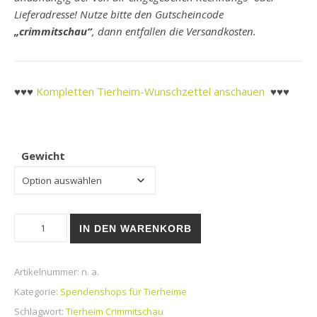
Lieferadresse! Nutze bitte den Gutscheincode
„crimmitschau“
, dann entfallen die Versandkosten.
♥♥♥
Kompletten Tierheim-Wunschzettel anschauen
♥♥♥
Gewicht
**Tierheim Crimmitschau | Rinti Kennerfleisch Junior Huhn di
IN DEN WARENKORB
Artikelnummer:
n. a.
Kategorie:
Spendenshops für Tierheime
Schlagwort:
Tierheim Crimmitschau