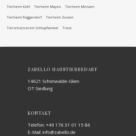
Tierheim Kehl
Tierheim Mayen
Tierheim Meissen
Tierheim Roggendorf
Tierheim Zossen
Tierschutzverein Schlupfwinkel
Trixie
ZABELLO HAUSTIERBEDARF
14621 Schönwalde-Glien
OT Siedlung
KONTAKT
Telefon: +49 176 31 01 15 86
E-Mail: info@zabello.de