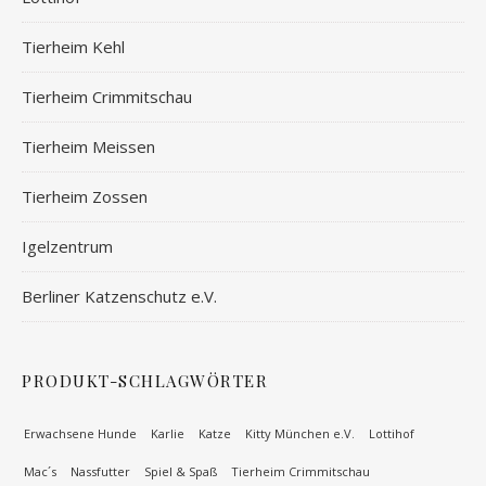
Tierheim Kehl
Tierheim Crimmitschau
Tierheim Meissen
Tierheim Zossen
Igelzentrum
Berliner Katzenschutz e.V.
PRODUKT-SCHLAGWÖRTER
Erwachsene Hunde
Karlie
Katze
Kitty München e.V.
Lottihof
Mac´s
Nassfutter
Spiel & Spaß
Tierheim Crimmitschau