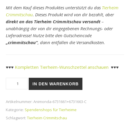
Mit dem Kauf dieses Produktes unterstützt du das
Tierheim
Crimmitschau
. Dieses Produkt wird von dir bezahlt, aber
direkt an das Tierheim Crimmitschau versandt
–
unabhängig der von dir eingegebenen Rechnungs- oder
Lieferadresse! Nutze bitte den Gutscheincode
„crimmitschau“
, dann entfallen die Versandkosten.
♥♥♥
Kompletten Tierheim-Wunschzettel anschauen
♥♥♥
Tierheim Crimmitschau | Carny Cat Senior Nassfutter, 400g, d
IN DEN WARENKORB
Artikelnummer:
Animonda-6731661+6731663-C
Kategorie:
Spendenshops für Tierheime
Schlagwort:
Tierheim Crimmitschau