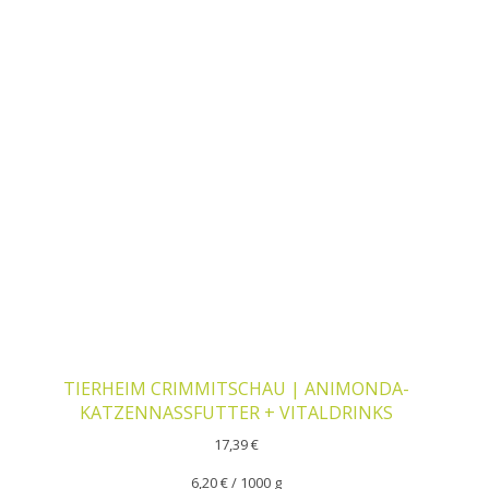
TIERHEIM CRIMMITSCHAU | ANIMONDA-
KATZENNASSFUTTER + VITALDRINKS
17,39
€
6,20
€
/
1000
g