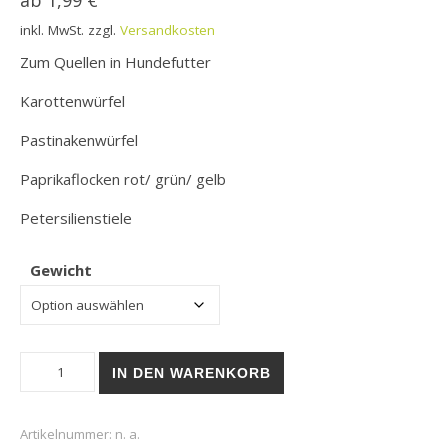
ab
1,99
€
inkl. MwSt.
zzgl.
Versandkosten
Zum Quellen in Hundefutter
Karottenwürfel
Pastinakenwürfel
Paprikaflocken rot/ grün/ gelb
Petersilienstiele
Gewicht
TR Gemüse | Gemüse-Trio plus Petersilie Menge
IN DEN WARENKORB
Artikelnummer:
n. a.