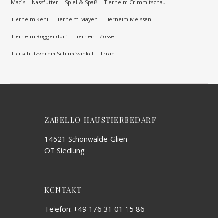
Mac´s
Nassfutter
Spiel & Spaß
Tierheim Crimmitschau
Tierheim Kehl
Tierheim Mayen
Tierheim Meissen
Tierheim Roggendorf
Tierheim Zossen
Tierschutzverein Schlupfwinkel
Trixie
ZABELLO HAUSTIERBEDARF
14621 Schönwalde-Glien
OT Siedlung
KONTAKT
Telefon: +49 176 31 01 15 86