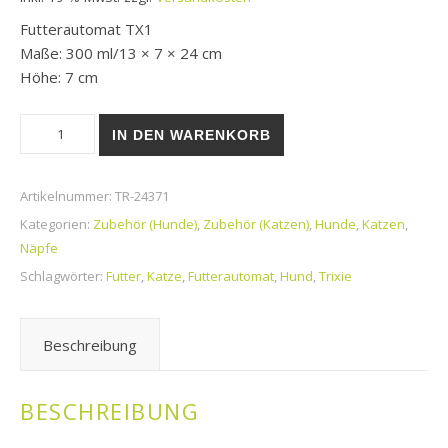
Futterautomat TX1
Maße: 300 ml/13 × 7 × 24 cm
Höhe: 7 cm
Futterautomat TX1 Menge
IN DEN WARENKORB
Artikelnummer:
TR-24371
Kategorien:
Zubehör (Hunde)
,
Zubehör (Katzen)
,
Hunde
,
Katzen
,
Näpfe
Schlagwörter:
Futter
,
Katze
,
Futterautomat
,
Hund
,
Trixie
Beschreibung
BESCHREIBUNG