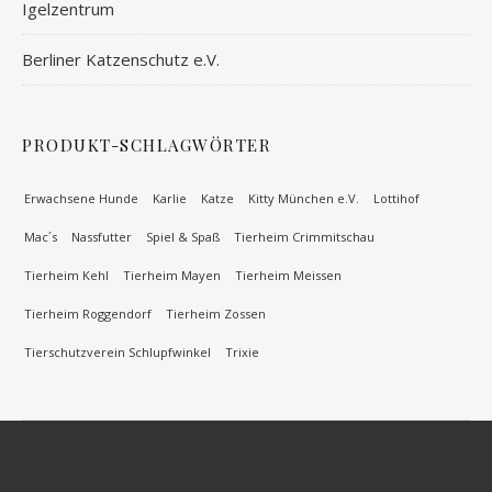
Igelzentrum
Berliner Katzenschutz e.V.
PRODUKT-SCHLAGWÖRTER
Erwachsene Hunde
Karlie
Katze
Kitty München e.V.
Lottihof
Mac´s
Nassfutter
Spiel & Spaß
Tierheim Crimmitschau
Tierheim Kehl
Tierheim Mayen
Tierheim Meissen
Tierheim Roggendorf
Tierheim Zossen
Tierschutzverein Schlupfwinkel
Trixie