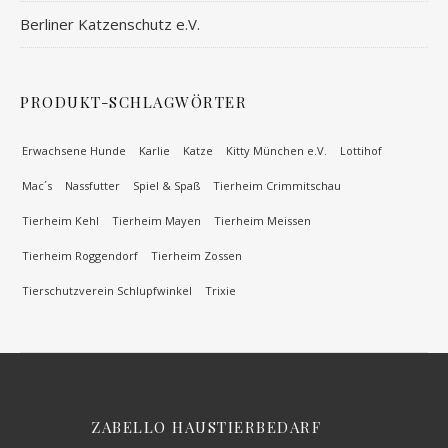
Berliner Katzenschutz e.V.
PRODUKT-SCHLAGWÖRTER
Erwachsene Hunde
Karlie
Katze
Kitty München e.V.
Lottihof
Mac´s
Nassfutter
Spiel & Spaß
Tierheim Crimmitschau
Tierheim Kehl
Tierheim Mayen
Tierheim Meissen
Tierheim Roggendorf
Tierheim Zossen
Tierschutzverein Schlupfwinkel
Trixie
ZABELLO HAUSTIERBEDARF