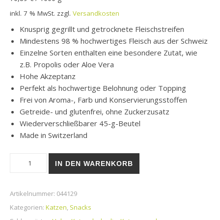
inkl. 7 % MwSt.
zzgl.
Versandkosten
Knusprig gegrillt und getrocknete Fleischstreifen
Mindestens 98 % hochwertiges Fleisch aus der Schweiz
Einzelne Sorten enthalten eine besondere Zutat, wie
z.B. Propolis oder Aloe Vera
Hohe Akzeptanz
Perfekt als hochwertige Belohnung oder Topping
Frei von Aroma-, Farb und Konservierungsstoffen
Getreide- und glutenfrei, ohne Zuckerzusatz
Wiederverschließbarer 45-g-Beutel
Made in Switzerland
catz finefood Meatz® N°3 Huhn Menge
IN DEN WARENKORB
Artikelnummer:
044129
Kategorien:
Katzen
,
Snacks