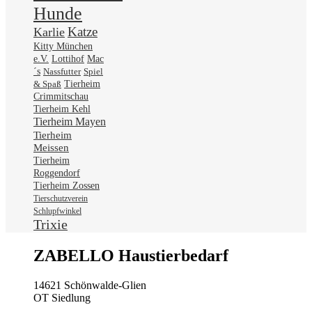
Hunde
Katze
Karlie
Kitty München
Mac
e.V.
Lottihof
´s
Nassfutter
Spiel
& Spaß
Tierheim
Crimmitschau
Tierheim Kehl
Tierheim Mayen
Tierheim
Meissen
Tierheim
Roggendorf
Tierheim Zossen
Tierschutzverein
Schlupfwinkel
Trixie
ZABELLO Haustierbedarf
14621 Schönwalde-Glien
OT Siedlung