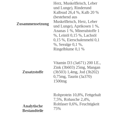
Herz, Muskelfleisch, Leber
und Lunge), Rinderund
Kalbsud 26,4 %, Kalb 20 %
(bestehend aus
Muskelfleisch, Herz, Leber
Zusammensetzung
und Lunge), Aprikosen 1 %,
Ananas 1 %, Mineralstoffe 1
%, Leinöl 0,15 %, Lachsöl
0,15 %, Eierschalenmehl 0,1
%, Seealge 0,1 %,
Ringelblume 0,1 %
Vitamin D3 (3a671) 200 I.E.,
Zink (3b603) 25mg, Mangan
Zusatzstoffe
(3b503) 1,4mg, Jod (3b202)
0,75mg, Taurin (3a370)
1500mg
Rohprotein 10,8%, Fettgehalt
7,5%, Rohasche 2,4%,
Rohfaser 0,6%, Feuchtigkeit
Analytische
75%
Bestandteile