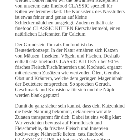
werden. Dabei haben wir die bewährten Rezepturen
von unserem catz finefood CLASSIC speziell für
Kitten weiterentwickelt: Die Konsistenz des Nassfutters
ist etwas feiner und genau auf kleine
Schleckermäulchen ausgelegt. Zudem enthält catz
finefood CLASSIC KITTEN Eierschalenmehl, einen
natürlichen Lieferanten für Calcium.
Der Grundstein für catz finefood ist das
Beutetierkonzept. In der Natur ernähren sich Katzen
von Mäusen, Insekten, Vögeln und Fischen. Deshalb
enthält catz finefood CLASSIC KITTEN über 90 %
frisches Fleisch/Fisch/Innereien und Kochsud, ergänzt
mit erlesenen Zusätzen wie wertvollen Ölen, Gemüse,
Obst und Kräutern, welche dem geringen Mageninhalt
der Beutetiere entsprechen. So sprechen Geruch,
Geschmack und Konsistenz für sich und die Näpfe
werden blank geputzt!
Damit du ganz sicher sein kannst, dass dein Katzenkind
die beste Nahrung bekommt, deklarieren wir alle
Zutaten transparent für dich. Dabei ist eins völlig klar:
Wir verzichten bewusst auf Formfleisch und
Fleischmehle, da frisches Fleisch und Innereien
hochwertige Nährstoffe liefern. catz finefood
CLASSIC KITTEN ist frei von Zuckerzusätzen,