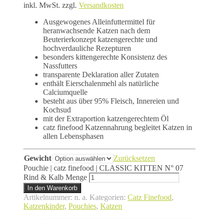
inkl. MwSt.
zzgl.
Versandkosten
Ausgewogenes Alleinfuttermittel für
heranwachsende Katzen nach dem
Beuterierkonzept katzengerechte und
hochverdauliche Rezepturen
besonders kittengerechte Konsistenz des
Nassfutters
transparente Deklaration aller Zutaten
enthält Eierschalenmehl als natürliche
Calciumquelle
besteht aus über 95% Fleisch, Innereien und
Kochsud
mit der Extraportion katzengerechtem Öl
catz finefood Katzennahrung begleitet Katzen in
allen Lebensphasen
Gewicht
Zurücksetzen
Pouchie | catz finefood | CLASSIC KITTEN N° 07
Rind & Kalb Menge
In den Warenkorb
Artikelnummer:
n. a.
Kategorien:
Catz Finefood
,
Katzenkinder
,
Pouchies
,
Katzen