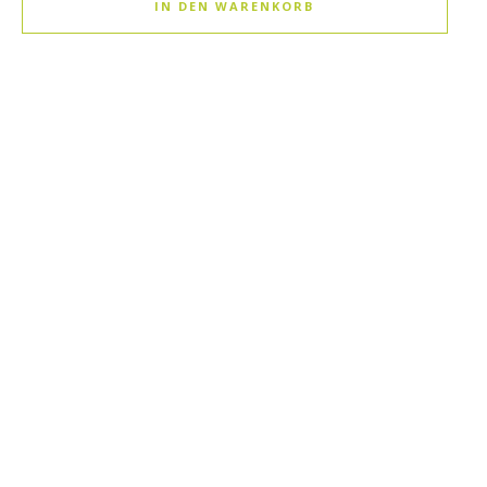
IN DEN WARENKORB
Dieses Produkt weist mehrere Varianten auf. Die Optionen k