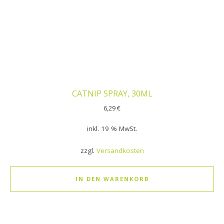
CATNIP SPRAY, 30ML
6,29
€
inkl. 19 % MwSt.
zzgl.
Versandkosten
IN DEN WARENKORB
Dieses Produkt weist mehrere Varianten auf. Die Optionen k