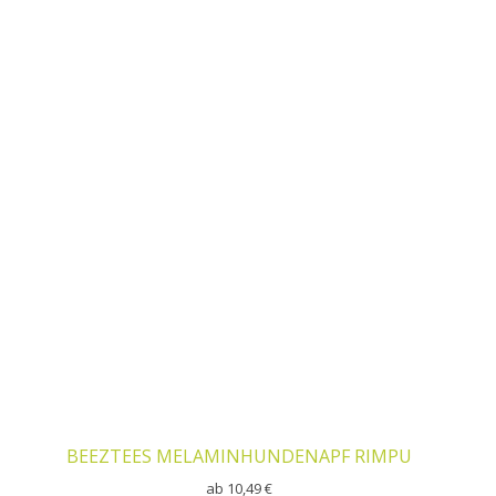
Dieses Produkt weist mehrere Varianten auf. Die Optionen k
BEEZTEES MELAMINHUNDENAPF RIMPU
ab
10,49
€