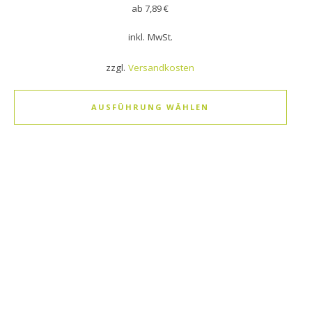
ab
7,89
€
inkl. MwSt.
zzgl.
Versandkosten
AUSFÜHRUNG WÄHLEN
Dieses Produkt weist mehrere Varianten auf. Die Optionen k