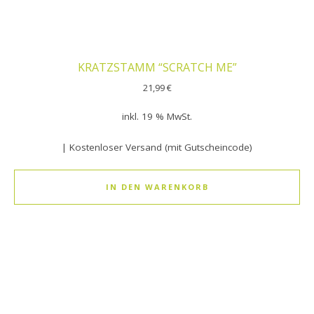
KRATZSTAMM “SCRATCH ME”
21,99
€
inkl. 19 % MwSt.
| Kostenloser Versand (mit Gutscheincode)
IN DEN WARENKORB
Dieses Produkt weist mehrere Varianten auf. Die Optionen k