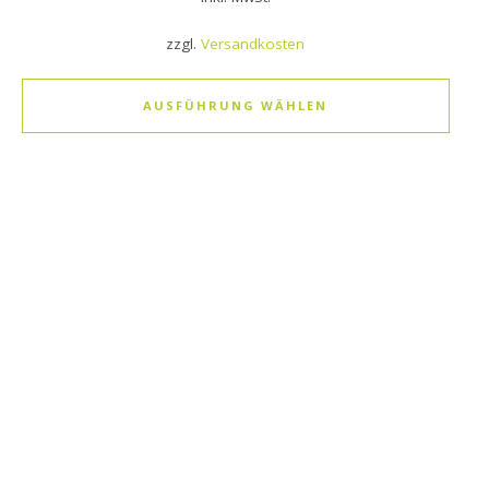
zzgl.
Versandkosten
AUSFÜHRUNG WÄHLEN
Dieses Produkt weist mehrere Varianten auf. Die Optionen k