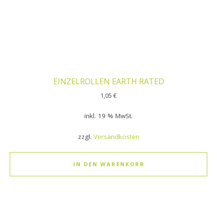
EINZELROLLEN EARTH RATED
1,05
€
inkl. 19 % MwSt.
zzgl.
Versandkosten
IN DEN WARENKORB
Dieses Produkt weist mehrere Varianten auf. Die Optionen k