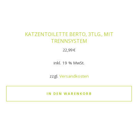
KATZENTOILETTE BERTO, 3TLG., MIT
TRENNSYSTEM
22,99
€
inkl. 19 % MwSt.
zzgl.
Versandkosten
IN DEN WARENKORB
Dieses Produkt weist mehrere Varianten auf. Die Optionen k