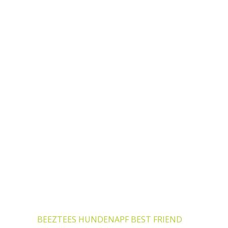
Dieses Produkt weist mehrere Varianten auf. Die Optionen k
BEEZTEES HUNDENAPF BEST FRIEND