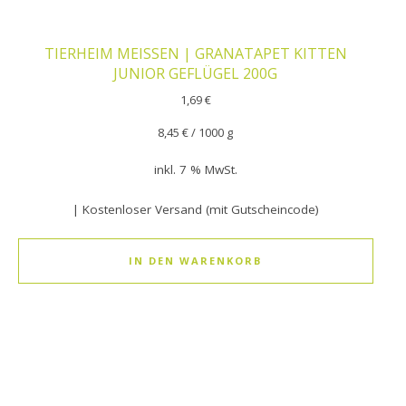
TIERHEIM MEISSEN | GRANATAPET KITTEN
JUNIOR GEFLÜGEL 200G
1,69
€
8,45
€
/
1000
g
inkl. 7 % MwSt.
| Kostenloser Versand (mit Gutscheincode)
IN DEN WARENKORB
Dieses Produkt weist mehrere Varianten auf. Die Optionen k