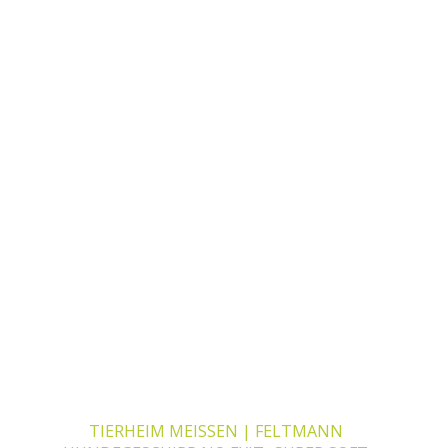
Dieses Produkt weist mehrere Varianten auf. Die Optionen k
TIERHEIM MEISSEN | FELTMANN H