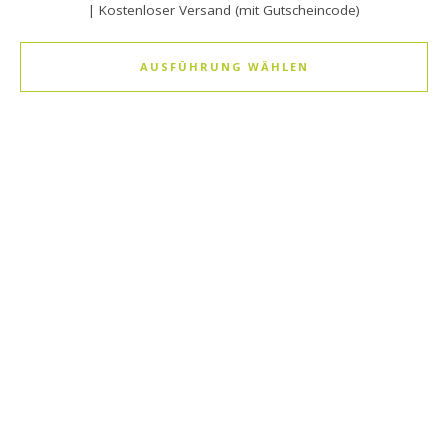
| Kostenloser Versand (mit Gutscheincode)
AUSFÜHRUNG WÄHLEN
Dieses Produkt weist mehrere Varianten auf. Die Optionen k