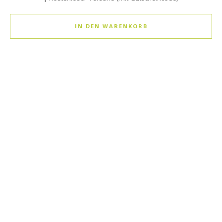
IN DEN WARENKORB
Dieses Produkt weist mehrere Varianten auf. Die Optionen k