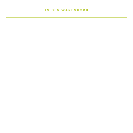
IN DEN WARENKORB
Dieses Produkt weist mehrere Varianten auf. Die Optionen k