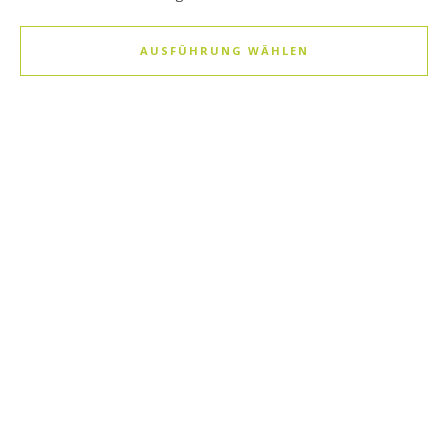
AUSFÜHRUNG WÄHLEN
Dieses Produkt weist mehrere Varianten auf. Die Optionen k