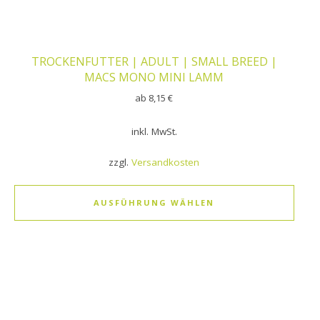
TROCKENFUTTER | ADULT | SMALL BREED |
MACS MONO MINI LAMM
ab
8,15
€
inkl. MwSt.
zzgl.
Versandkosten
AUSFÜHRUNG WÄHLEN
Dieses Produkt weist mehrere Varianten auf. Die Optionen k