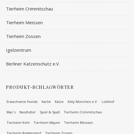
Tierheim Crimmitschau
Tierheim Meissen
Tierheim Zossen
Igelzentrum
Berliner Katzenschutz e.V.
PRODUKT-SCHLAGWÖRTER
Erwachsene Hunde
Karlie
Katze
Kitty München e.V.
Lottihof
Mac´s
Nassfutter
Spiel & Spaß
Tierheim Crimmitschau
Tierheim Kehl
Tierheim Mayen
Tierheim Meissen
Tierheim Roggendorf
Tierheim Zossen