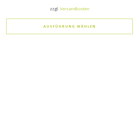
zzgl.
Versandkosten
AUSFÜHRUNG WÄHLEN
Dieses Produkt weist mehrere Varianten auf. Die Optionen k