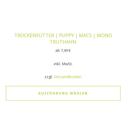
TROCKENFUTTER | PUPPY | MACS | MONO
TRUTHAHN
ab
7,49
€
inkl. MwSt.
zzgl.
Versandkosten
AUSFÜHRUNG WÄHLEN
Dieses Produkt weist mehrere Varianten auf. Die Optionen k