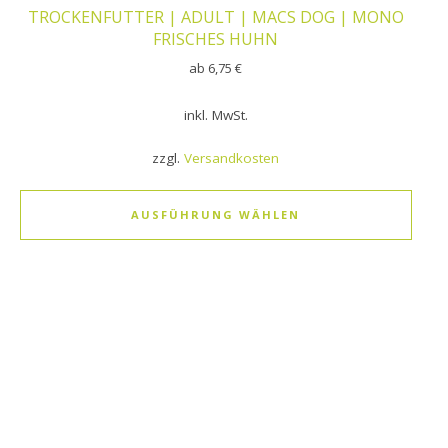
TROCKENFUTTER | ADULT | MACS DOG | MONO
FRISCHES HUHN
ab
6,75
€
inkl. MwSt.
zzgl.
Versandkosten
AUSFÜHRUNG WÄHLEN
Dieses Produkt weist mehrere Varianten auf. Die Optionen k