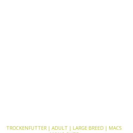
Dieses Produkt weist mehrere Varianten auf. Die Optionen k
TROCKENFUTTER | ADULT | LARGE BREED | MACS