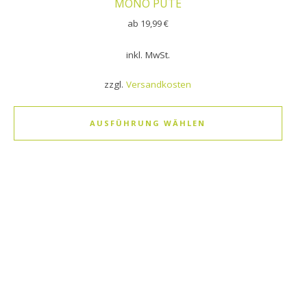
MONO PUTE
ab
19,99
€
inkl. MwSt.
zzgl.
Versandkosten
AUSFÜHRUNG WÄHLEN
Dieses Produkt weist mehrere Varianten auf. Die Optionen k