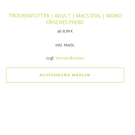
TROCKENFUTTER | ADULT | MACS DOG | MONO
FRISCHES PFERD
ab
8,99
€
inkl. MwSt.
zzgl.
Versandkosten
AUSFÜHRUNG WÄHLEN
Dieses Produkt weist mehrere Varianten auf. Die Optionen k