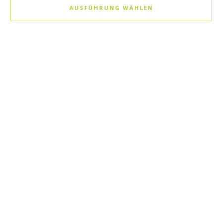
AUSFÜHRUNG WÄHLEN
Dieses Produkt weist mehrere Varianten auf. Die Optionen k