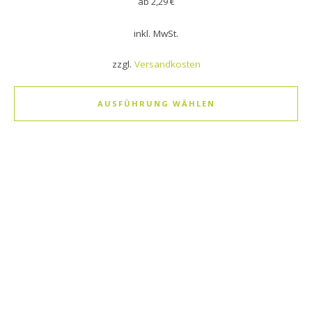
ab
2,29
€
inkl. MwSt.
zzgl.
Versandkosten
AUSFÜHRUNG WÄHLEN
Dieses Produkt weist mehrere Varianten auf. Die Optionen k