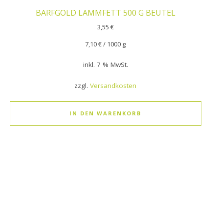
BARFGOLD LAMMFETT 500 G BEUTEL
3,55
€
7,10
€
/
1000
g
inkl. 7 % MwSt.
zzgl.
Versandkosten
IN DEN WARENKORB
Dieses Produkt weist mehrere Varianten auf. Die Optionen k