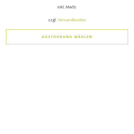
inkl. MwSt.
zzgl.
Versandkosten
AUSFÜHRUNG WÄHLEN
Dieses Produkt weist mehrere Varianten auf. Die Optionen k