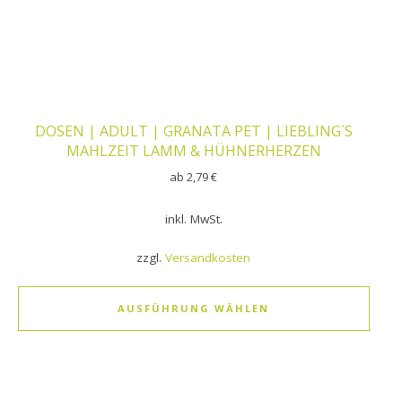
DOSEN | ADULT | GRANATA PET | LIEBLING´S
MAHLZEIT LAMM & HÜHNERHERZEN
ab
2,79
€
inkl. MwSt.
zzgl.
Versandkosten
AUSFÜHRUNG WÄHLEN
Dieses Produkt weist mehrere Varianten auf. Die Optionen k