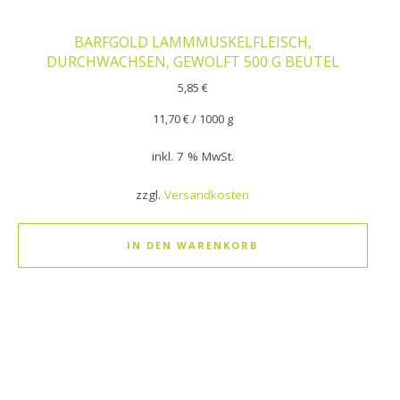
BARFGOLD LAMMMUSKELFLEISCH,
DURCHWACHSEN, GEWOLFT 500 G BEUTEL
5,85
€
11,70
€
/
1000
g
inkl. 7 % MwSt.
zzgl.
Versandkosten
IN DEN WARENKORB
Dieses Produkt weist mehrere Varianten auf. Die Optionen k