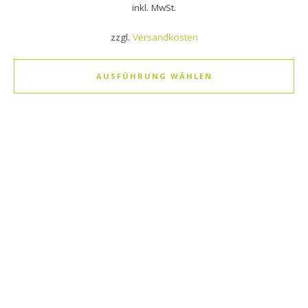
inkl. MwSt.
zzgl.
Versandkosten
AUSFÜHRUNG WÄHLEN
Dieses Produkt weist mehrere Varianten auf. Die Optionen k