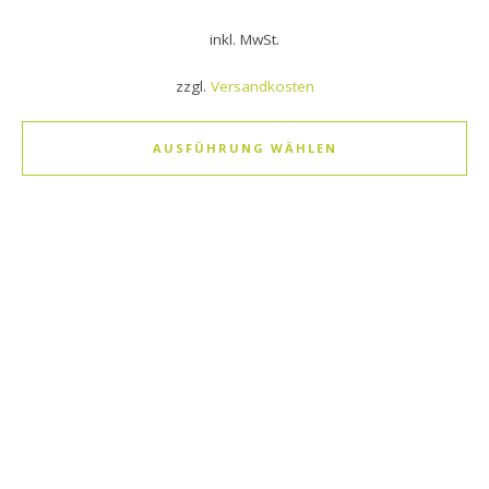
inkl. MwSt.
zzgl.
Versandkosten
AUSFÜHRUNG WÄHLEN
Dieses Produkt weist mehrere Varianten auf. Die Optionen k