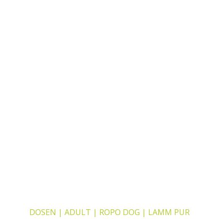
Dieses Produkt weist mehrere Varianten auf. Die Optionen k
DOSEN | ADULT | ROPO DOG | LAMM PUR