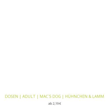
DOSEN | ADULT | MAC´S DOG | HÜHNCHEN & LAMM
ab
2,19
€