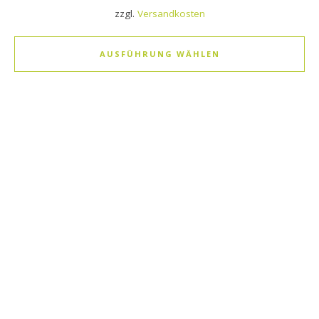
zzgl.
Versandkosten
AUSFÜHRUNG WÄHLEN
Dieses Produkt weist mehrere Varianten auf. Die Optionen k