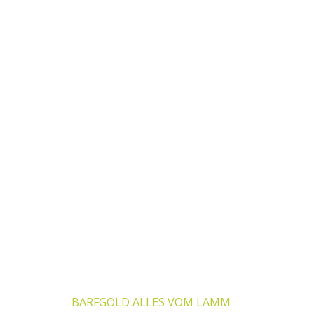
Dieses Produkt weist mehrere Varianten auf. Die Optionen k
BARFGOLD ALLES VOM LAMM