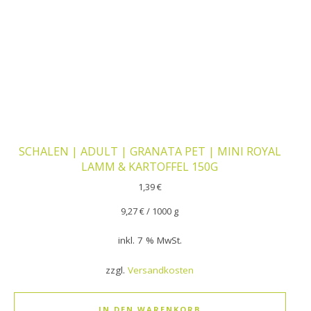
SCHALEN | ADULT | GRANATA PET | MINI ROYAL
LAMM & KARTOFFEL 150G
1,39
€
9,27
€
/
1000
g
inkl. 7 % MwSt.
zzgl.
Versandkosten
IN DEN WARENKORB