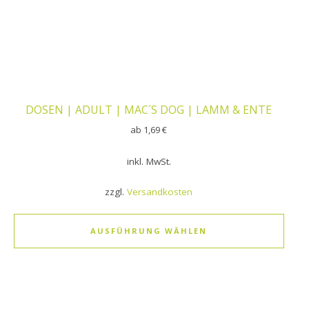
DOSEN | ADULT | MAC´S DOG | LAMM & ENTE
ab
1,69
€
inkl. MwSt.
zzgl.
Versandkosten
AUSFÜHRUNG WÄHLEN
Dieses Produkt weist mehrere Varianten auf. Die Optionen k