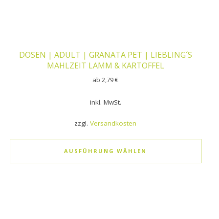
DOSEN | ADULT | GRANATA PET | LIEBLING´S
MAHLZEIT LAMM & KARTOFFEL
ab
2,79
€
inkl. MwSt.
zzgl.
Versandkosten
AUSFÜHRUNG WÄHLEN
Dieses Produkt weist mehrere Varianten auf. Die Optionen k