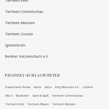
Tierheim Kehl
Tierheim Crimmitschau
Tierheim Meissen
Tierheim Zossen
Igelzentrum
Berliner Katzenschutz e.V.
PRODUKT-SCHLAGWÖRTER
Erwachsene Hunde
Karlie
Katze
Kitty München e.V.
Lottihof
Mac´s
Nassfutter
Spiel & Spaß
Tierheim Crimmitschau
Tierheim Kehl
Tierheim Mayen
Tierheim Meissen