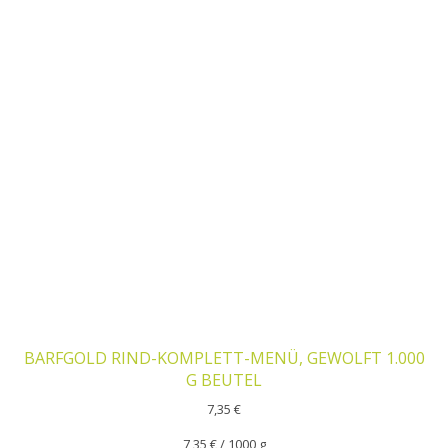
BARFGOLD RIND-KOMPLETT-MENÜ, GEWOLFT 1.000
G BEUTEL
7,35
€
7,35
€
/
1000
g