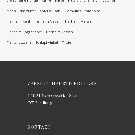
Erwachsene Hunde
Karlie
Katze
Kitty München e.V.
Lottihof
Mac´s
Nassfutter
Spiel & Spaß
Tierheim Crimmitschau
Tierheim Kehl
Tierheim Mayen
Tierheim Meissen
Tierheim Roggendorf
Tierheim Zossen
Tierschutzverein Schlupfwinkel
Trixie
ZABELLO HAUSTIERBEDARF
14621 Schönwalde-Glien
OT Siedlung
KONTAKT