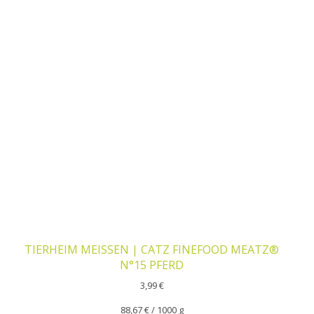
TIERHEIM MEISSEN | CATZ FINEFOOD MEATZ®
N°15 PFERD
3,99
€
88,67
€
/
1000
g