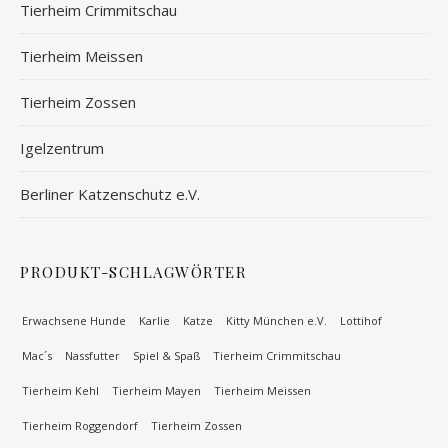
Tierheim Crimmitschau
Tierheim Meissen
Tierheim Zossen
Igelzentrum
Berliner Katzenschutz e.V.
PRODUKT-SCHLAGWÖRTER
Erwachsene Hunde
Karlie
Katze
Kitty München e.V.
Lottihof
Mac´s
Nassfutter
Spiel & Spaß
Tierheim Crimmitschau
Tierheim Kehl
Tierheim Mayen
Tierheim Meissen
Tierheim Roggendorf
Tierheim Zossen