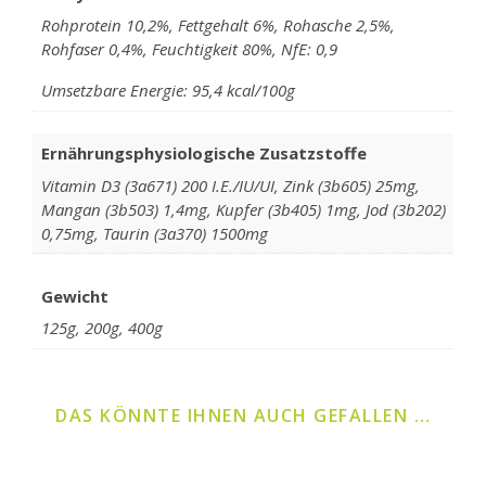
Rohprotein 10,2%, Fettgehalt 6%, Rohasche 2,5%,
Rohfaser 0,4%, Feuchtigkeit 80%, NfE: 0,9
Umsetzbare Energie: 95,4 kcal/100g
Ernährungsphysiologische Zusatzstoffe
Vitamin D3 (3a671) 200 I.E./IU/UI, Zink (3b605) 25mg,
Mangan (3b503) 1,4mg, Kupfer (3b405) 1mg, Jod (3b202)
0,75mg, Taurin (3a370) 1500mg
Gewicht
125g, 200g, 400g
DAS KÖNNTE IHNEN AUCH GEFALLEN …