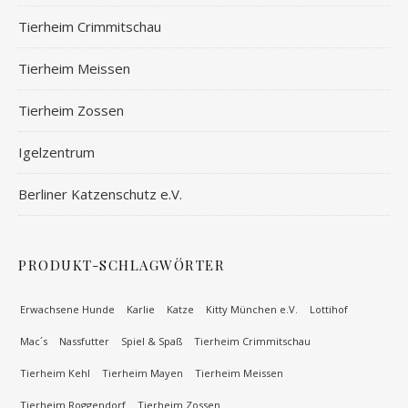
Tierheim Crimmitschau
Tierheim Meissen
Tierheim Zossen
Igelzentrum
Berliner Katzenschutz e.V.
PRODUKT-SCHLAGWÖRTER
Erwachsene Hunde
Karlie
Katze
Kitty München e.V.
Lottihof
Mac´s
Nassfutter
Spiel & Spaß
Tierheim Crimmitschau
Tierheim Kehl
Tierheim Mayen
Tierheim Meissen
Tierheim Roggendorf
Tierheim Zossen