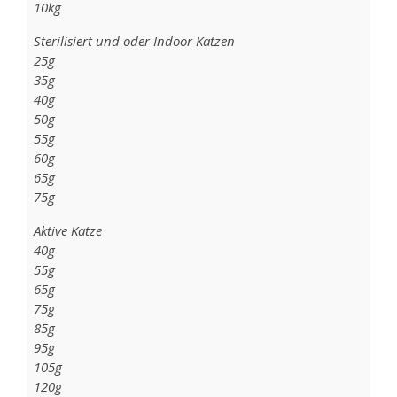
10kg
Sterilisiert und oder Indoor Katzen
25g
35g
40g
50g
55g
60g
65g
75g
Aktive Katze
40g
55g
65g
75g
85g
95g
105g
120g