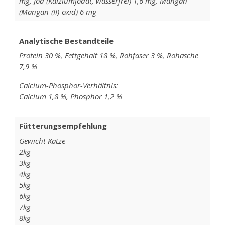
mg, Jod (Kalziumjodat, wasserfrei) 1,6 mg, Mangan
(Mangan-(II)-oxid) 6 mg
Analytische Bestandteile
Protein 30 %, Fettgehalt 18 %, Rohfaser 3 %, Rohasche
7,9 %
Calcium-Phosphor-Verhältnis:
Calcium 1,8 %, Phosphor 1,2 %
Fütterungsempfehlung
Gewicht Katze
2kg
3kg
4kg
5kg
6kg
7kg
8kg