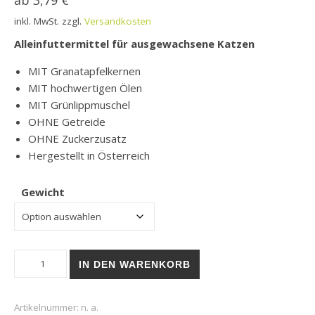
ab
3,79
€
inkl. MwSt.
zzgl.
Versandkosten
Alleinfuttermittel für ausgewachsene Katzen
MIT Granatapfelkernen
MIT hochwertigen Ölen
MIT Grünlippmuschel
OHNE Getreide
OHNE Zuckerzusatz
Hergestellt in Österreich
Gewicht
Trockenfutter | Granatapet DeliCATessen | Shrimps Menge
IN DEN WARENKORB
Artikelnummer:
n. a.